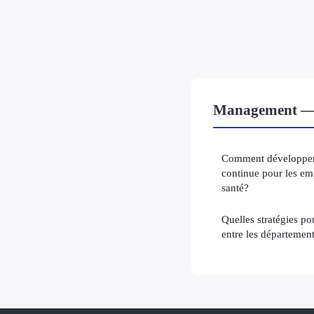
Management — À
Comment développer 
continue pour les em
santé?
Quelles stratégies po
entre les départemen