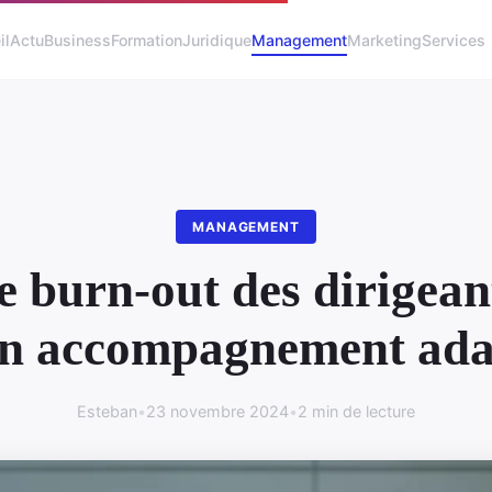
il
Actu
Business
Formation
Juridique
Management
Marketing
Services
MANAGEMENT
le burn-out des dirigean
un accompagnement ada
Esteban
•
23 novembre 2024
•
2 min de lecture