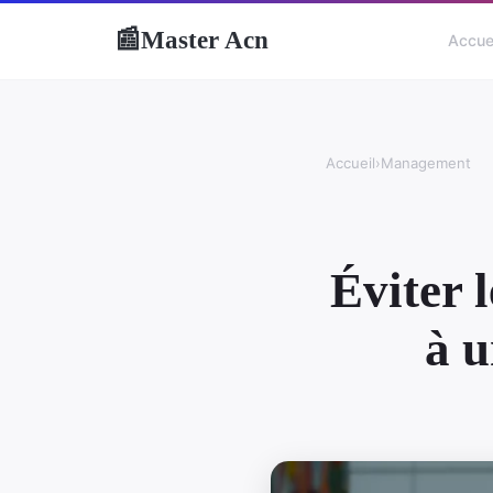
Master Acn
📰
Accue
Accueil
›
Management
Éviter 
à 