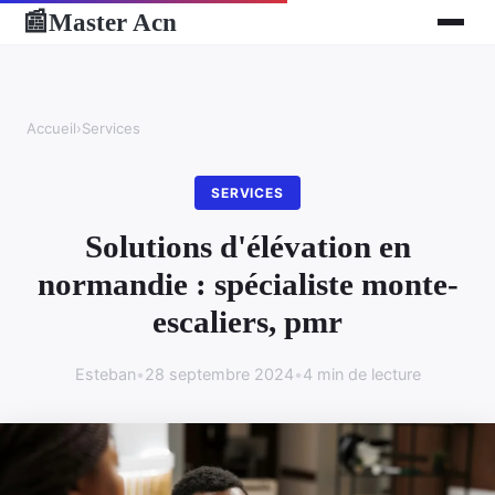
Master Acn
📰
Accueil
›
Services
SERVICES
Solutions d'élévation en
normandie : spécialiste monte-
escaliers, pmr
Esteban
•
28 septembre 2024
•
4 min de lecture