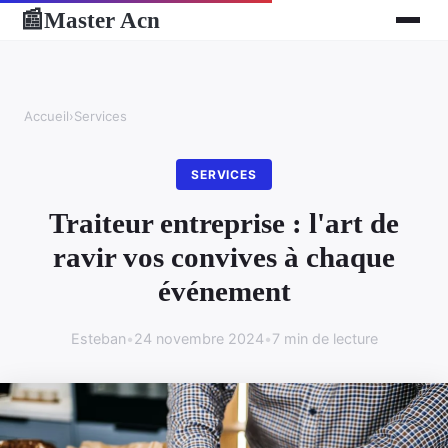
Master Acn
📰
Accueil
›
Services
SERVICES
Traiteur entreprise : l'art de
ravir vos convives à chaque
événement
Esteban
•
24 novembre 2024
•
7 min de lecture