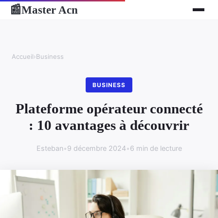
Master Acn
📰
Accueil
›
Business
BUSINESS
Plateforme opérateur connecté
: 10 avantages à découvrir
Esteban
•
9 décembre 2024
•
6 min de lecture