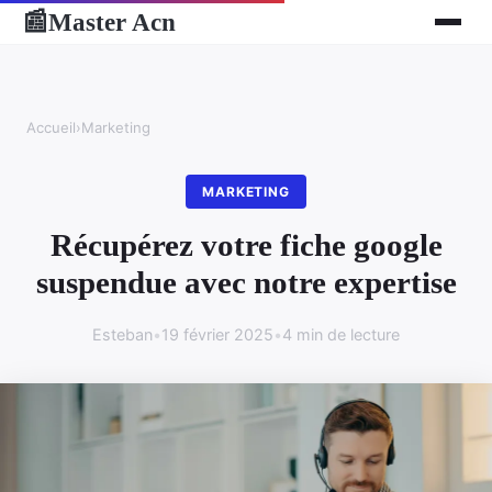
Master Acn
📰
Accueil
›
Marketing
MARKETING
Récupérez votre fiche google
suspendue avec notre expertise
Esteban
•
19 février 2025
•
4 min de lecture